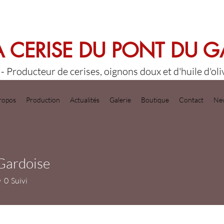
A CERISE DU PONT DU 
- Producteur de cerises, oignons doux et d'huile d'ol
ropos
Production
Actualités
Galerie
Boutique
Contact
New
Gardoise
0
Suivi