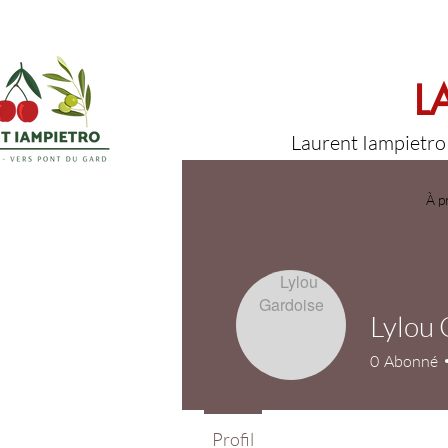
L
Laurent Iampietro 
À p
Lylou 
0
Abonné
Profil